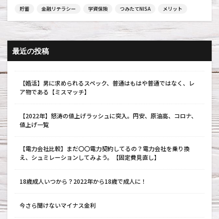
貯蓄
金融リテラシー
学資保険
つみたてNISA
メリット
最近の投稿
【婚活】男に求められるスペック、普通はもはや普通ではなく、レ
ア物である【ミスマッチ】
【2022年】怒涛の値上げラッシュに突入。円安、原油高、コロナ、
値上げ一覧
【電力会社比較】まだ〇〇電力契約してるの？電力会社を乗り換
え、シュミレーションしてみよう。【固定費見直し】
18歳成人いつから？2022年から18歳で成人に！
今さら聞けないマイナス金利