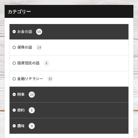
カテゴリー
お金の話
68
保険の話
14
投資信託の話
8
金融リテラシー
35
時事
20
節約
8
趣味
9