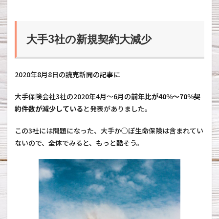
大
手
3
社
大手3社の新規契約大減少
の
新
規
契
2020年8月8日の読売新聞の記事に
約
大
減
大手保険会社3社の2020年4月～6月の
前年比が40%～70%契
少
約件数が減少している
と発表がありました。
2
見
この3社には問題になった、大手か○ぽ生命保険は含まれてい
方
ないので、全体でみると、もっと酷そう。
を
変
え
て
み
る
。
3