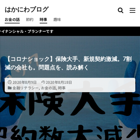
はかにわブログ
お金の話
節約
時事
趣味
ンナーです
【コロナショック】保険大手、新規契約激減。7割
減の会社も。問題点を、読み解く
2020年8月9日
2020年8月18日
金融リテラシー
,
お金の話
,
時事