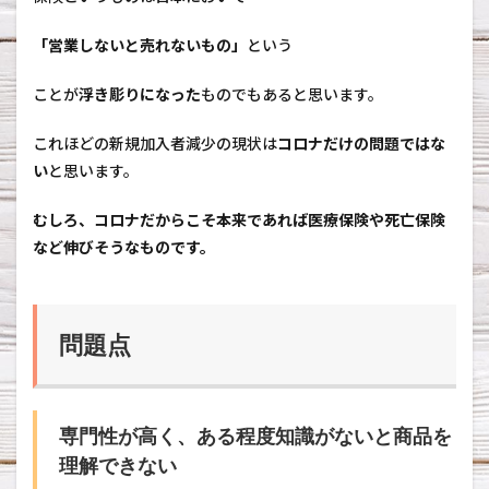
い
る
「営業しないと売れないもの」
という
4
ま
ことが
浮き彫りになった
ものでもあると思います。
と
め
これほどの新規加入者減少の現状は
コロナだけの問題ではな
い
と思います。
むしろ、コロナだからこそ本来であれば医療保険や死亡保険
など伸びそうなものです。
問題点
専門性が高く、ある程度知識がないと商品を
理解できない