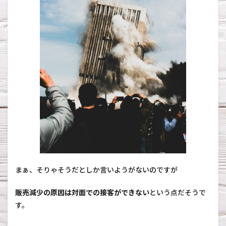
問
題
点
3.1
専
門
性
が
高
く
、
あ
る
程
度
知
識
が
まぁ、そりゃそうだとしか言いようがないのですが
な
い
販売減少の原因は対面での接客ができない
という点だそうで
と
商
す。
品
を