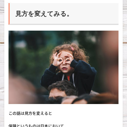
理
解
で
見方を変えてみる。
き
な
い
3.2
担
当
者
が
い
る
。
任
せ
っ
ぱ
な
し
に
この話は見方を変えると
な
っ
て
保険というものは日本において