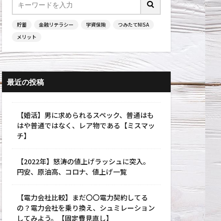
貯蓄
金融リテラシー
学資保険
つみたてNISA
メリット
最近の投稿
【婚活】男に求められるスペック、普通はも
はや普通ではなく、レア物である【ミスマッ
チ】
【2022年】怒涛の値上げラッシュに突入。
円安、原油高、コロナ、値上げ一覧
【電力会社比較】まだ〇〇電力契約してる
の？電力会社を乗り換え、シュミレーション
してみよう。【固定費見直し】