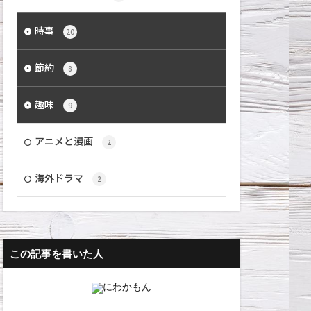
時事
20
節約
8
趣味
9
アニメと漫画
2
海外ドラマ
2
この記事を書いた人