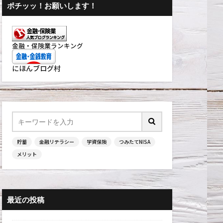
ポチッッ！お願いします！
金融・保険業ランキング
にほんブログ村
貯蓄
金融リテラシー
学資保険
つみたてNISA
メリット
最近の投稿