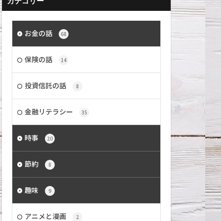
カテゴリー
お金の話
68
保険の話
14
投資信託の話
8
金融リテラシー
35
時事
20
節約
8
趣味
9
アニメと漫画
2