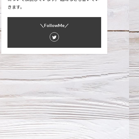
きます。
＼FollowMe／