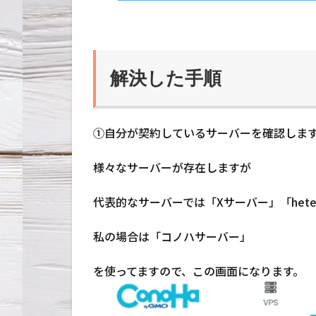
1
解
決
し
解決した手順
た
手
順
①自分が契約しているサーバーを確認しま
様々なサーバーが存在しますが
代表的なサーバーでは「Xサーバー」「het
私の場合は「コノハサーバー」
を使ってますので、この画面になります。