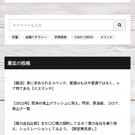
貯蓄
金融リテラシー
学資保険
つみたてNISA
メリット
最近の投稿
【婚活】男に求められるスペック、普通はもはや普通ではなく、レ
ア物である【ミスマッチ】
【2022年】怒涛の値上げラッシュに突入。円安、原油高、コロナ、
値上げ一覧
【電力会社比較】まだ〇〇電力契約してるの？電力会社を乗り換
え、シュミレーションしてみよう。【固定費見直し】