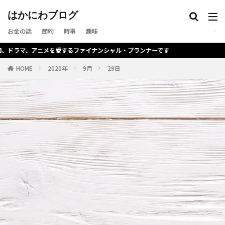
はかにわブログ
お金の話
節約
時事
趣味
ラマ、アニメを愛するファイナンシャル・プランナーです
HOME
2020年
9月
29日