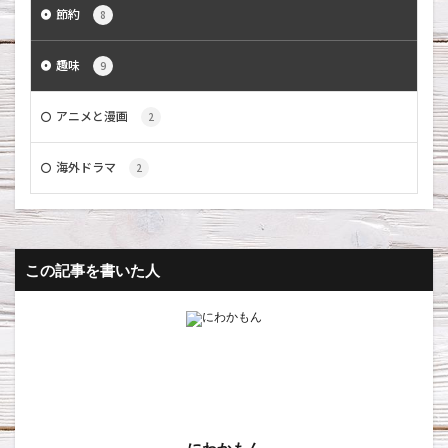
節約
8
趣味
9
アニメと漫画
2
海外ドラマ
2
この記事を書いた人
にわかもん