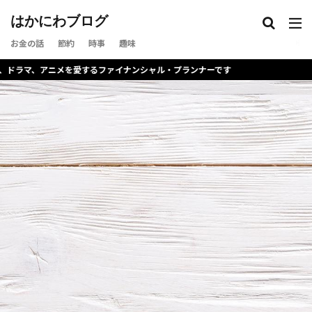
はかにわブログ
お金の話
節約
時事
趣味
マ、アニメを愛するファイナンシャル・プランナーです