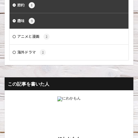
節約
8
趣味
9
アニメと漫画
2
海外ドラマ
2
この記事を書いた人