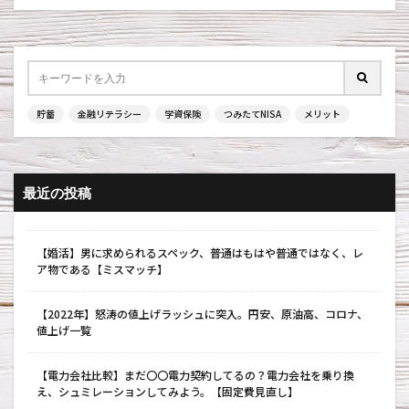
貯蓄
金融リテラシー
学資保険
つみたてNISA
メリット
最近の投稿
【婚活】男に求められるスペック、普通はもはや普通ではなく、レ
ア物である【ミスマッチ】
【2022年】怒涛の値上げラッシュに突入。円安、原油高、コロナ、
値上げ一覧
【電力会社比較】まだ〇〇電力契約してるの？電力会社を乗り換
え、シュミレーションしてみよう。【固定費見直し】